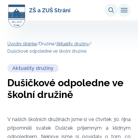
ZŠ a ZUŠ Strání
Úvodní stránka
/
Družina
/
Aktuality družiny
/
Dušičkové odpoledne ve školní družině
Aktuality družiny
Dušičkové odpoledne ve
školní družině
V našich školních družinách jsme si ve čtvrtek 30. října
připomněli svátek Dušiček příjemným a klidným
odpolednem. Nejprve jsme si povídaly o tom, co