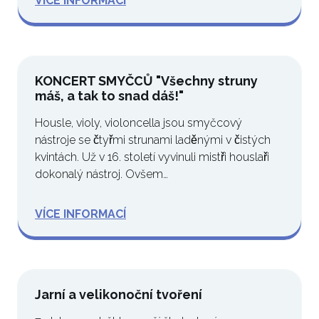
VÍCE INFORMACÍ
KONCERT SMYČCŮ "Všechny struny
máš, a tak to snad dáš!"
Housle, violy, violoncella jsou smyčcový
nástroje se čtyřmi strunami laděnými v čistých
kvintách. Už v 16. století vyvinuli mistři houslaři
dokonalý nástroj. Ovšem…
VÍCE INFORMACÍ
Jarní a velikonoční tvoření