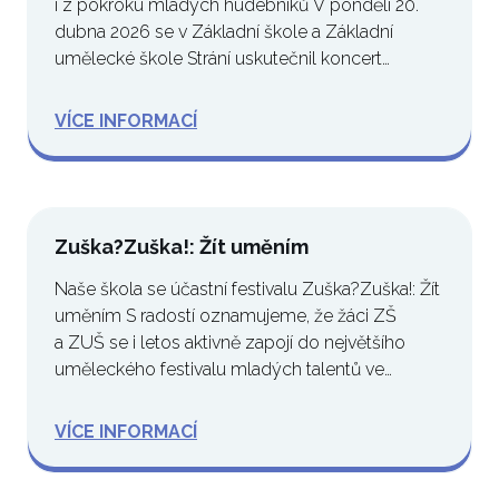
i z pokroku mladých hudebníků V pondělí 20.
dubna 2026 se v Základní škole a Základní
umělecké škole Strání uskutečnil koncert…
VÍCE INFORMACÍ
Zuška?Zuška!: Žít uměním
Naše škola se účastní festivalu Zuška?Zuška!: Žít
uměním S radostí oznamujeme, že žáci ZŠ
a ZUŠ se i letos aktivně zapojí do největšího
uměleckého festivalu mladých talentů ve…
VÍCE INFORMACÍ