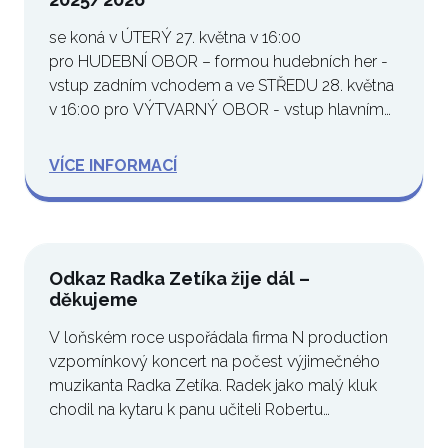
se koná v ÚTERÝ 27. května v 16:00
pro HUDEBNÍ OBOR – formou hudebních her -
vstup zadním vchodem a ve STŘEDU 28. května
v 16:00 pro VÝTVARNÝ OBOR - vstup hlavním
vchodem do třídy…
VÍCE INFORMACÍ
Odkaz Radka Zetíka žije dál –
děkujeme
V loňském roce uspořádala firma N production
vzpomínkový koncert na počest výjimečného
muzikanta Radka Zetíka. Radek jako malý kluk
chodil na kytaru k panu učiteli Robertu…