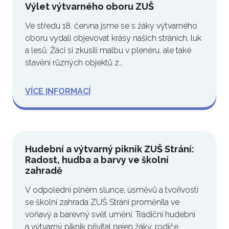
Výlet výtvarného oboru ZUŠ
Ve středu 18. června jsme se s žáky výtvarného
oboru vydali objevovat krásy našich stráních, luk
a lesů. Žáci si zkusili malbu v plenéru, ale také
stavění různých objektů z…
VÍCE INFORMACÍ
Hudební a výtvarný piknik ZUŠ Strání:
Radost, hudba a barvy ve školní
zahradě
V odpoledni plném slunce, úsměvů a tvořivosti
se školní zahrada ZUŠ Strání proměnila ve
voňavý a barevný svět umění. Tradiční hudební
a výtvarný piknik přivítal nejen žáky, rodiče…