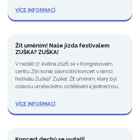
VÍCE INFORMACÍ
Žít uměním! Naše jízda festivalem
ZUŠKA? ZUŠKA!
V neděli 17. května 2026 se v Kongresovém
centru Zlín konal slavnostní koncert v rámci
festivalu Zuška? Zuška!: Žít uměním, který byl
oslavou uměleckého vzdělávání a jedinečnou…
VÍCE INFORMACÍ
Koncert dechů se vydařil