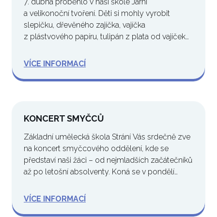
7. dubna proběhlo v naší škole Jarní
a velikonoční tvoření. Děti si mohly vyrobit
slepičku, dřevěného zajíčka, vajíčka
z plástvového papíru, tulipán z plata od vajíček
a i…
VÍCE INFORMACÍ
KONCERT SMYČCŮ
Základní umělecká škola Strání Vás srdečně zve
na koncert smyčcového oddělení, kde se
představí naši žáci – od nejmladších začátečníků
až po letošní absolventy. Koná se v pondělí…
VÍCE INFORMACÍ