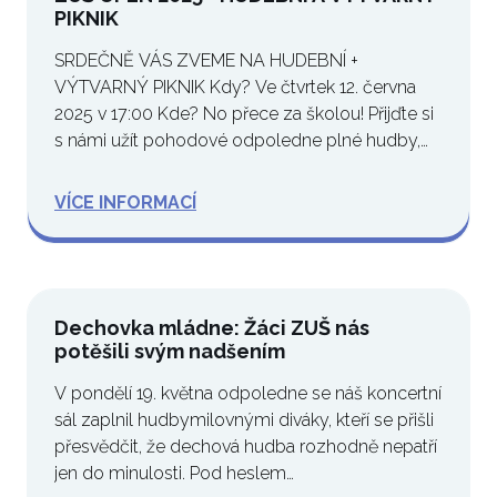
PIKNIK
SRDEČNĚ VÁS ZVEME NA HUDEBNÍ +
VÝTVARNÝ PIKNIK Kdy? Ve čtvrtek 12. června
2025 v 17:00 Kde? No přece za školou! Přijďte si
s námi užít pohodové odpoledne plné hudby,
tvoření,…
VÍCE INFORMACÍ
Dechovka mládne: Žáci ZUŠ nás
potěšili svým nadšením
V pondělí 19. května odpoledne se náš koncertní
sál zaplnil hudbymilovnými diváky, kteří se přišli
přesvědčit, že dechová hudba rozhodně nepatří
jen do minulosti. Pod heslem…