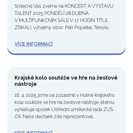
Srdečně Vás zveme na KONCERT A VÝSTAVU
TALENT 2025 PONDĚLÍ 28.DUBNA
V MULTIFUNKČNÍM SÁLE V 17 HODIN TITUL
ZÍSKALI: výtvarný obor: Petr Popelka, Tereza
Nožičková, Markéta Nováková,…
VÍCE INFORMACÍ
Krajské kolo soutěže ve hře na žesťové
nástroje
16. 4. 2025 jsme se zúčastnili v Hulíně krajského
kola soutěže ve hře na žesťové nástroje, kterou
vyhlašuje spolek Ústřední umělecká rada ZUŠ
ČR. Naše dechaře zde reprezentoval…