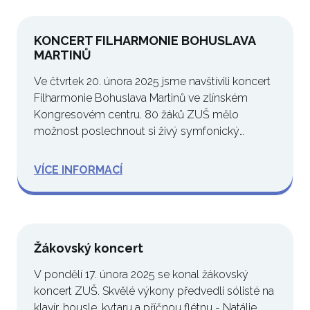
KONCERT FILHARMONIE BOHUSLAVA
MARTINŮ
Ve čtvrtek 20. února 2025 jsme navštívili koncert
Filharmonie Bohuslava Martinů ve zlínském
Kongresovém centru. 80 žáků ZUŠ mělo
možnost poslechnout si živý symfonický
orchestr a…
VÍCE INFORMACÍ
Žákovský koncert
V pondělí 17. února 2025 se konal žákovský
koncert ZUŠ. Skvělé výkony předvedli sólisté na
klavír, housle, kytaru a příčnou flétnu - Natálie