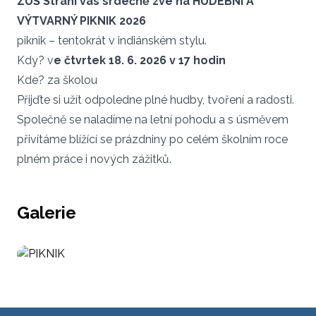
ZUŠ Strání vás srdečně zve na HUDEBNÍ A
VÝTVARNÝ PIKNIK 2026
piknik – tentokrát v indiánském stylu.
Kdy? v
e čtvrtek 18. 6. 2026 v 17 hodin
Kde? za školou
Přijďte si užít odpoledne plné hudby, tvoření a radosti.
Společně se naladíme na letní pohodu a s úsměvem
přivítáme blížící se prázdniny po celém školním roce
plném práce i nových zážitků.
Galerie