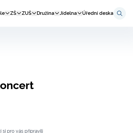
le
ZŠ
ZUŠ
Družina
Jídelna
Úřední deska
koncert
si pro vás připravili