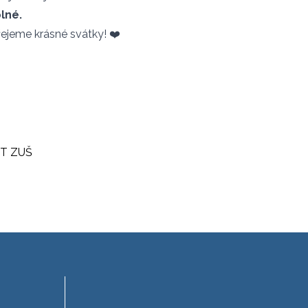
lné.
ejeme krásné svátky! ❤️