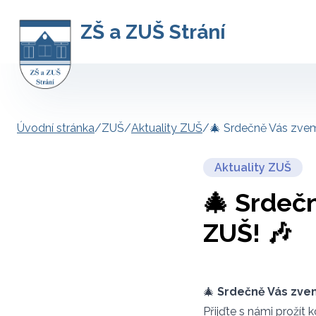
ZŠ a ZUŠ Strání
Úvodní stránka
/
ZUŠ
/
Aktuality ZUŠ
/
🎄 Srdečně Vás zvem
Aktuality ZUŠ
🎄 Srdeč
ZUŠ! 🎶
🎄
Srdečně Vás zve
Přijďte s námi prožít 