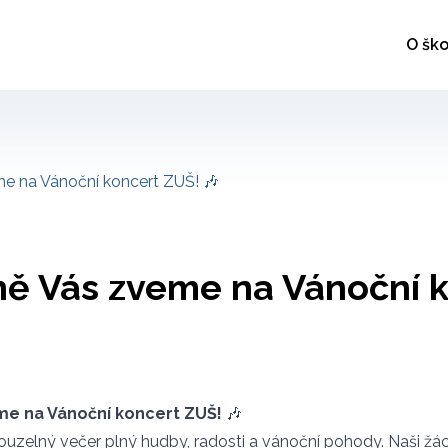
O ško
e na Vánoční koncert ZUŠ! 🎶
ně Vás zveme na Vánoční 
me na Vánoční koncert ZUŠ!
🎶
kouzelný večer plný hudby, radosti a vánoční pohody. Naši žáci 