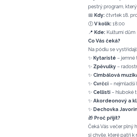
pestrý program, který 
📅
Kdy:
čtvrtek 18. pr
🕕
V kolik:
18:00
📍
Kde:
Kulturní dům
Co Vás čeká?
Na pódiu se vystřídají
✨
Kytaristé
– jemné t
✨
Zpěvulky
– radost
✨
Cimbálová muzik
✨
Cvrčci
– nejmladší
✨
Cellisti
– hluboké t
✨
Akordeonový a k
✨
Dechovka Javorin
🎁
Proč přijít?
Čeká Vás večer plný h
si chvíle, které patří 