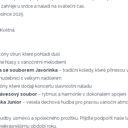
zahřeje u srdce a naladí na sváteční čas.
osince 2025
 Květná
:
óny strun, které pohladí duši
né hlasy s vánočními melodiemi
a se souborem Javorinka
– tradiční koledy, které přinesou
 hudebníci s velkým nadšením
óny, které dodají koncertu slavnostní náladu
lávesový soubor
– rytmus a harmonie v dokonalém spojení
ka Junior
– veselá dechová hudba pro pravou vánoční atmo
udby, úsměvů a společného prožitku. Přijďte podpořit naše t
k nejkrásnějšímu období roku.