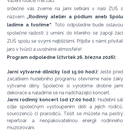
Vážení rodiče, milí žáci
srdečně vás zveme na jarní setkání v naší ZUŠ s
názvem
„Rodinný ateliér a pódium aneb Spolu
ladíme a tvoříme“
. Toto odpoledne bude oslavou
společné radosti z umění, do kterého se zapojí žáci
ZUŠ spolu se svými nejbližšími. Přijďte s námi přivítat
jaro v tvůrčí a uvolněné atmosféře!
Program odpoledne (čtvrtek 26. března 2026):
Jarní výtvarné dílničky (od 15:00 hod.):
Ještě před
začátkem hudebního programu otevřeme naše žáky
výtvarné dílny. Společně si vyrobíme drobné jarní
dekorace a naladíme se na nadcházející koncert.
Jarní rodinný koncert (od 17:00 hod.):
Hudební sál
ožije společným vystoupením dětí a jejich rodičů,
sourozenců či prarodičů. Těšit se můžete na pestrý
repertoár a neopakovatelnou energii rodinného
muzicírování.