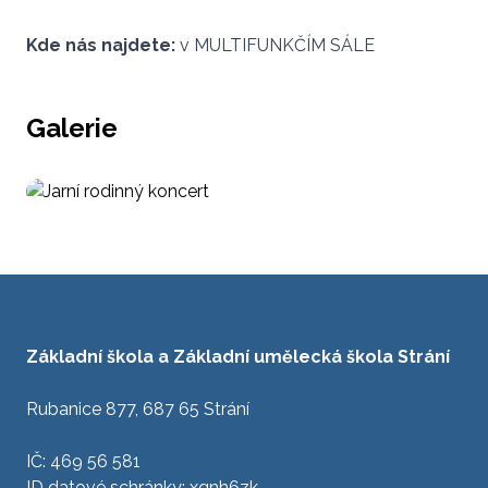
Kde nás najdete:
v MULTIFUNKČÍM SÁLE
Galerie
Základní škola a Základní umělecká škola Strání
Rubanice 877, 687 65 Strání
IČ: 469 56 581
ID datové schránky: xqnh6zk