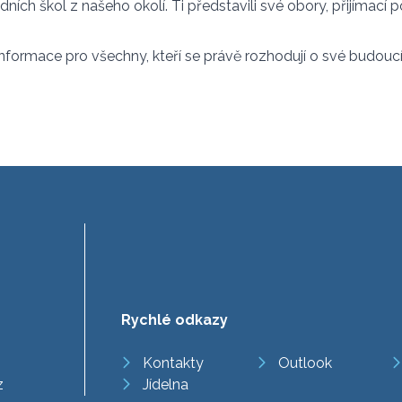
dních škol z našeho okolí. Ti představili své obory, přijímací
nformace pro všechny, kteří se právě rozhodují o své budoucí 
Rychlé odkazy
Kontakty
Outlook
z
Jídelna