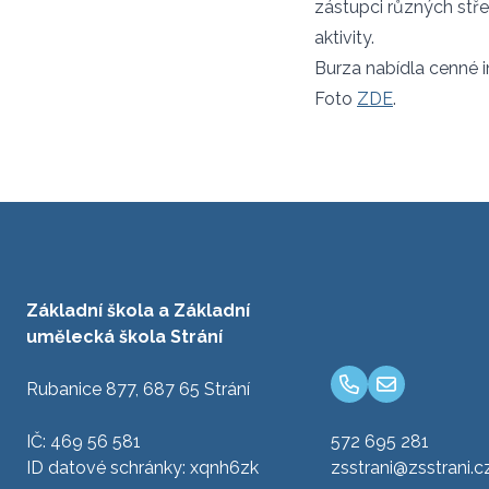
zástupci různých stře
aktivity.
Burza nabídla cenné i
Foto
ZDE
.
Základní škola a Základní
umělecká škola Strání
Rubanice 877, 687 65 Strání
IČ: 469 56 581
572 695 281
ID datové schránky: xqnh6zk
zsstrani@zsstrani.c