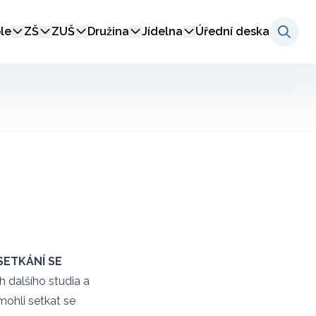
le
ZŠ
ZUŠ
Družina
Jídelna
Úřední deska
SETKÁNÍ SE
h dalšího studia a
 mohli setkat se