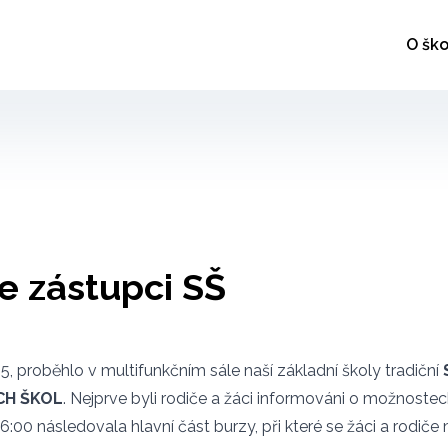
O ško
e zástupci SŠ
25, proběhlo v multifunkčním sále naší základní školy tradiční
CH ŠKOL
. Nejprve byli rodiče a žáci informováni o možnostec
16:00 následovala hlavní část burzy, při které se žáci a rodiče