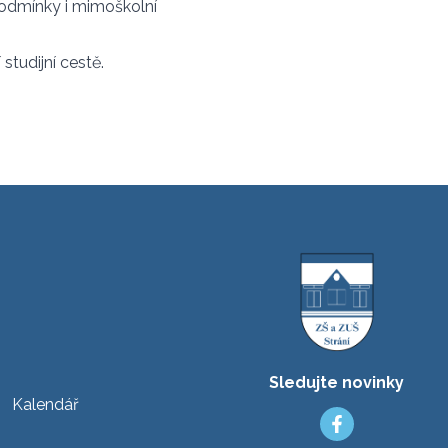
 podmínky i mimoškolní
studijní cestě.
Sledujte novinky
Kalendář