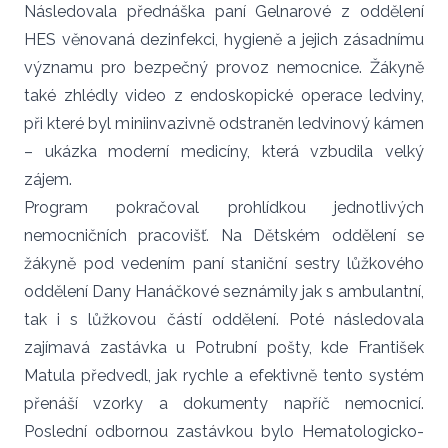
Následovala přednáška paní Gelnarové z oddělení
HES věnovaná dezinfekci, hygieně a jejich zásadnímu
významu pro bezpečný provoz nemocnice. Žákyně
také zhlédly video z endoskopické operace ledviny,
při které byl miniinvazivně odstraněn ledvinový kámen
– ukázka moderní medicíny, která vzbudila velký
zájem.
Program pokračoval prohlídkou jednotlivých
nemocničních pracovišť. Na Dětském oddělení se
žákyně pod vedením paní staniční sestry lůžkového
oddělení Dany Hanáčkové seznámily jak s ambulantní,
tak i s lůžkovou částí oddělení. Poté následovala
zajímavá zastávka u Potrubní pošty, kde František
Matula předvedl, jak rychle a efektivně tento systém
přenáší vzorky a dokumenty napříč nemocnicí.
Poslední odbornou zastávkou bylo Hematologicko-