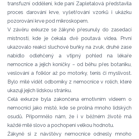
transfuzní oddělení, kde paní Zapletalová představila
proces darování krve, vyšetřování vzorků i ukázku
pozorování krve pod mikroskopem.
V závěru exkurze se žákyně přesunuly do zasedací
místnosti, kde je čekala dvě poutavá videa. První
ukazovalo reakci sluchové buňky na zvuk, druhé zase
nabídlo odlehčený a vtipný pohled na lékaře
nemocnice a jejich koníčky – od běhu přes botaniku,
veslování a folklor až po motorky, tenis či myslivost.
Bylo milé vidět odborníky z nemocnice v rolích, které
ukazují jejich lidskou stránku.
Celá exkurze byla zakončena emotivním videem o
nemocnici jako místě, kde se prolíná mnoho lidských
osudů. Připomnělo nám, že i v běžném životě má
každé milé slovo a pochopení velkou hodnotu.
Žákyně si z návštěvy nemocnice odnesly mnoho