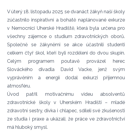
V úterý 18. listopadu 2025 se dvanáct žákyň naší školy
zúčastnilo inspirativní a bohatě naplánované exkurze
v Nemocnici Uherské Hradiště, která byla určena pro
všechny zájemce o studium zdravotnických oborů.
Společně se žákyněmi se akce účastnili studenti
celkem čtyř škol, kteří byli rozděleni do dvou skupin.
Celým programem poutavě provázel herec
Slováckého divadla David Vacke, jenž svým
vyprávěním a energií dodal exkurzi příjemnou
atmosféru.
Úvod patřil motivačnímu videu absolventů
zdravotnické školy v Uherském Hradišti – mladé
zdravotní sestry, dívka i chlapec, sdíleli své zkušenosti
ze studia i praxe a ukázali, že práce ve zdravotnictví
má hluboký smysl.