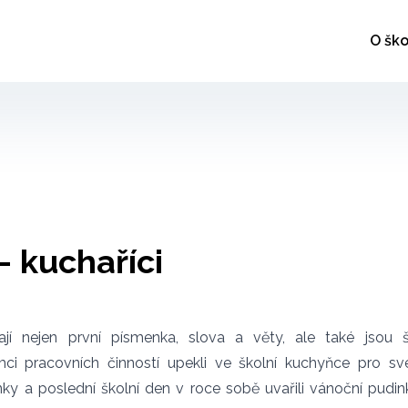
O ško
- kuchaříci
ají nejen první písmenka, slova a věty, ale také jsou š
ci pracovních činností upekli ve školní kuchyňce pro sv
inky a poslední školní den v roce sobě uvařili vánoční pudin