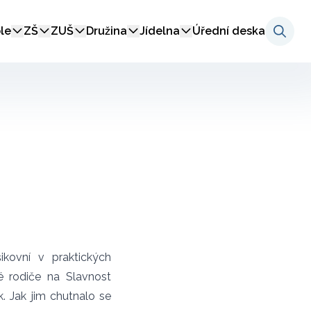
le
ZŠ
ZUŠ
Družina
Jídelna
Úřední deska
ikovní v praktických
é rodiče na Slavnost
k. Jak jim chutnalo se