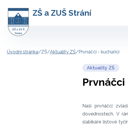
ZŠ a ZUŠ Strání
Úvodní stránka
/
ZŠ
/
Aktuality ZŠ
/
Prvnáčci - kuchaříci
Aktuality ZŠ
Prvnáčci 
Naši prvňáčci zvlád
dovednostech. V rám
slabikáře listové tyč