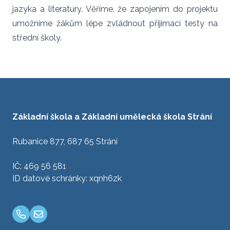
jazyka a literatury. Věříme, že zapojením do projektu
umožníme žákům lépe zvládnout přijímací testy na
střední školy.
Základní škola a Základní umělecká škola Strání
Rubanice 877, 687 65 Strání
IČ: 469 56 581
ID datové schránky: xqnh6zk