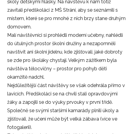
školy dětskými hlásky. Na návštěvu k nám totiž
zavítali předškoláci z MŠ Strání, aby se seznámili s
místem, které se pro mnohé z nich brzy stane druhým
domovem.
Malí návštěvníci si prohlédli moderní učebny, nahlédli
do útulných prostor školní družiny a nezapomněli
navštívit ani školní jídelnu, kde zjišťovali, jaké dobroty
se zde pro školáky chystají. Velkým zážitkem byla
návštěva tělocvičny – prostor pro pohyb děti
okamžitě nadchl.
Nejdůležitější část návštěvy se však odehrála přímo v
lavicích. Předškoláci se na chvíli stali opravdovými
žáky a zapojili se do výuky prvouky v první třídě.
Společně se svými staršími kamarády plnili úkoly a
zjišťovali, že učení může být velká zábava (více ve
fotogalerii).