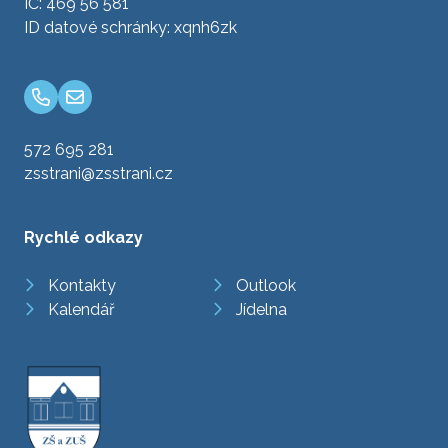
IČ: 469 56 581
ID datové schránky: xqnh6zk
572 695 281
zsstrani@zsstrani.cz
Rychlé odkazy
Kontakty
Outlook
Kalendář
Jídelna