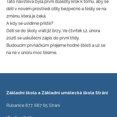
Tato návštěva byla první důležitý krok k tomu, aby se
děti v novém prostředí cítily bezpečně a těšily se na
změnu, která je čeká.
A kdy se uvidíme příště?
Děti se do školy vrátí již brzy. Ve čtvrtek 12. února
2026 se uskuteční zápis do první třídy.
Budoucím prvňáčkům přejeme hodně štěstí a už se
na ně v únoru moc těšíme.
Základní škola a Základní umělecká škola Strání
Rubanice 877, 687 65 Strání