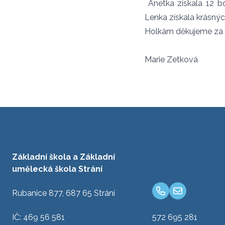
Anetka získala 12 b
Lenka získala krásný
Holkám děkujeme za s
Marie Zetková
Základní škola a Základní
umělecká škola Strání
Rubanice 877, 687 65 Strání
IČ: 469 56 581
572 695 281