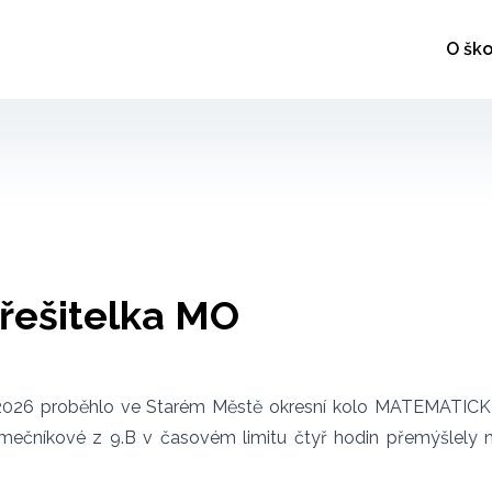
O ško
řešitelka MO
a 2026 proběhlo ve Starém Městě okresní kolo MATEMATIC
ečníkové z 9.B v časovém limitu čtyř hodin přemýšlely 