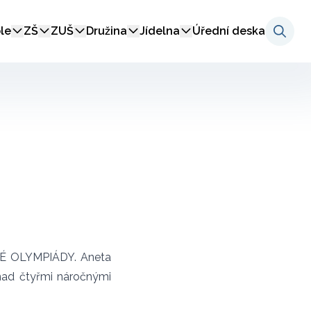
le
ZŠ
ZUŠ
Družina
Jídelna
Úřední deska
KÉ OLYMPIÁDY. Aneta
nad čtyřmi náročnými