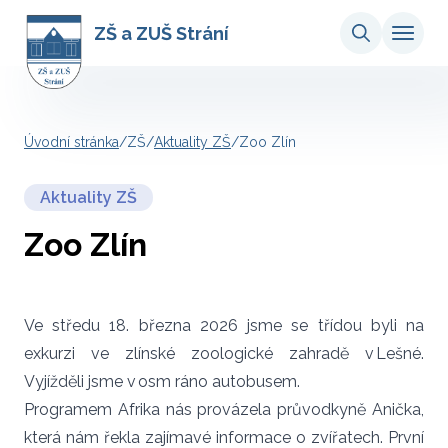
ZŠ a ZUŠ Strání
Úvodní stránka
/
ZŠ
/
Aktuality ZŠ
/
Zoo Zlín
Aktuality ZŠ
Zoo Zlín
Ve středu 18. března 2026 jsme se třídou byli na
exkurzi ve zlínské zoologické zahradě v Lešné.
Vyjížděli jsme v osm ráno autobusem.
Programem Afrika nás provázela průvodkyně Anička,
která nám řekla zajímavé informace o zvířatech. První