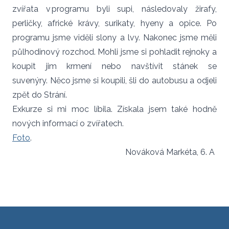
zvířata v programu byli supi, následovaly žirafy,
perličky, africké krávy, surikaty, hyeny a opice. Po
programu jsme viděli slony a lvy. Nakonec jsme měli
půlhodinový rozchod. Mohli jsme si pohladit rejnoky a
koupit jim krmení nebo navštívit stánek se
suvenýry. Něco jsme si koupili, šli do autobusu a odjeli
zpět do Strání.
Exkurze si mi moc líbila. Získala jsem také hodně
nových informací o zvířatech.
Foto
.
Nováková Markéta, 6. A