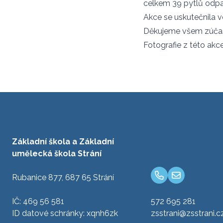
celkem 39 pytlů odpad
Akce se uskutečnila ve
Děkujeme všem zúčastn
Fotografie z této akc
Základní škola a Základní
umělecká škola Strání
Rubanice 877, 687 65 Strání
IČ: 469 56 581
572 695 281
ID datové schránky: xqnh6zk
zsstrani@zsstrani.c