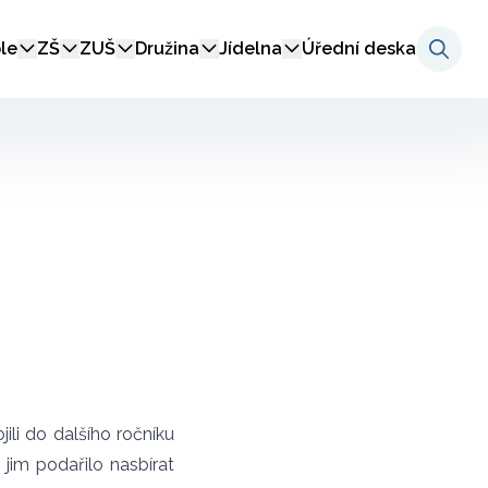
le
ZŠ
ZUŠ
Družina
Jídelna
Úřední deska
ili do dalšího ročníku
 jim podařilo nasbírat