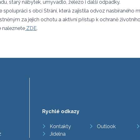
u, starý nábytek, umyvadlo, železo i další odpadky.
 spolupráci s obcí Strání, která zajistila odvoz nasbíraného m
ěným za jejich ochotu a aktivní přístup k ochraně životního
e naleznete
ZDE
.
Rychlé odkazy
Kontakty
Outlook
z
Jídelna