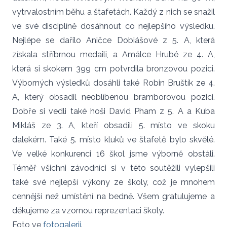
vytrvalostním běhu a štafetách. Každý z nich se snažil
ve své disciplíně dosáhnout co nejlepšího výsledku.
Nejlépe se dařilo Aničce Dobiášové z 5. A, která
získala stříbrnou medaili, a Amálce Hrubé ze 4. A,
která si skokem 399 cm potvrdila bronzovou pozici.
Výborných výsledků dosáhli také Robin Bruštík ze 4.
A, který obsadil neoblíbenou bramborovou pozici.
Dobře si vedli také hoši David Pham z 5. A a Kuba
Mikláš ze 3. A, kteří obsadili 5. místo ve skoku
dalekém. Také 5. místo kluků ve štafetě bylo skvělé.
Ve velké konkurenci 16 škol jsme výborně obstáli.
Téměř všichni závodníci si v této soutěžili vylepšili
také své nejlepší výkony ze školy, což je mnohem
cennější než umístění na bedně. Všem gratulujeme a
děkujeme za vzornou reprezentaci školy.
Foto ve
fotogalerii
.