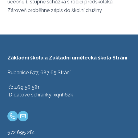
učebně 1. stupně schůzka s rodiči předškoláků.
Zároveň proběhne zápis do školní družiny.
Základní škola a Základní umělecká škola Strání
Rubanice 877, 687 65 Strání
IČ: 469 56 581
ID datové schránky: xqnh6zk
572 695 281