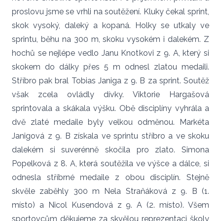
proslovu jsme se vrhli na soutěžení. Kluky čekal sprint,
skok vysoký, daleký a kopaná. Holky se utkaly ve
sprintu, běhu na 300 m, skoku vysokém i dalekém. Z
hochů se nejlépe vedlo Janu Knotkovi z 9. A, který si
skokem do dálky přes 5 m odnesl zlatou medaili.
Stříbro pak bral Tobias Janiga z 9. B za sprint. Soutěž
však zcela ovládly dívky. Viktorie Hargašová
sprintovala a skákala výšku. Obě disciplíny vyhrála a
dvě zlaté medaile byly velkou odměnou. Markéta
Janigová z 9. B získala ve sprintu stříbro a ve skoku
dalekém si suverénně skočila pro zlato. Simona
Popelková z 8. A, která soutěžila ve výšce a dálce, si
odnesla stříbrné medaile z obou disciplín. Stejně
skvěle zaběhly 300 m Nela Straňáková z 9. B (1.
místo) a Nicol Kusendová z 9. A (2. místo). Všem
sportovcům děkujeme za skvělou reprezentaci školy