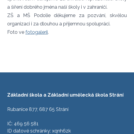
a šíření dobrého jména naší školy i v zahraničí.
ZŠ a MŠ Podolie děkujeme za pozvání, skvělou
organizaci i za dlouhou a příjemnou spolupráci.
Foto ve
fotogalerii
.
Základní škola a Základní umělecká škola Strání
Rubanice 877, 687 65 Strání
IČ: 469 56 581
ID datové schránky: xqnh6zk