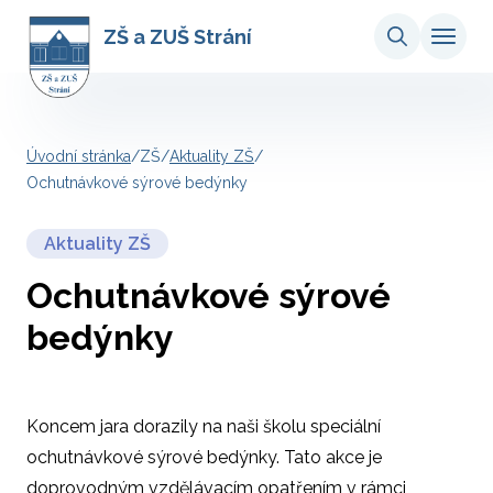
ZŠ a ZUŠ Strání
Úvodní stránka
/
ZŠ
/
Aktuality ZŠ
/
Ochutnávkové sýrové bedýnky
Aktuality ZŠ
Ochutnávkové sýrové
bedýnky
Koncem jara dorazily na naši školu speciální
ochutnávkové sýrové bedýnky. Tato akce je
doprovodným vzdělávacím opatřením v rámci