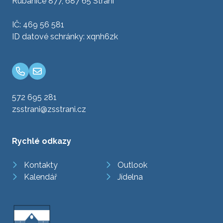
Rubanice 877, 687 65 Strání
IČ: 469 56 581
ID datové schránky: xqnh6zk
572 695 281
zsstrani@zsstrani.cz
Rychlé odkazy
Kontakty
Outlook
Kalendář
Jídelna