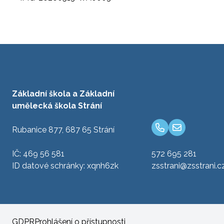
Základní škola a Základní
umělecká škola Strání
Rubanice 877, 687 65 Strání
IČ: 469 56 581
572 695 281
ID datové schránky: xqnh6zk
zsstrani@zsstrani.c
GDPR
Prohlášení o přístupnosti