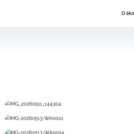
O ško