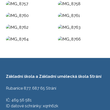
Základní škola a Základní umělecká škola Strání
Rubanice 877, 687 65 Strání
IČ: 469 56 581
ID datové schránky: xqnh6zk