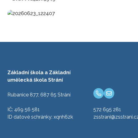
Základní škola a Základní
umělecká škola Strání
Rubanice 877, 687 65 Strání
IČ: 469 56 581
572 695 281
ID datové schránky: xqnh6zk
zsstrani@zsstrani.c