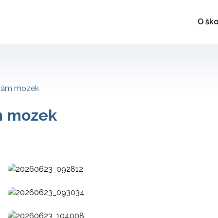
O ško
ívám mozek
m mozek