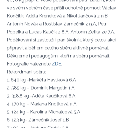
ve svém volném čase přišli ochotně pomoci: Václav
Končitík, Adéla Kreneková a Nikol Jančová z 9.B,
Antonín Novák a Rostislav Zámečník z 9.A, Petr
Popelka a Lucas Kaučík z 8.A, Antonín Zetka ze 7.A.
Poděkování si zaslouží i pan školník, který celou akci
připravil a během celého sběru aktivně pomáhal.
Děkujeme i pedagogům, kteří na sběru pomáhali.
Fotografie naleznete
ZDE
.
Rekordmani sběru:
1. 640 kg -Markéta Havlíková 6.A
2. 585 kg – Dominik Margetin 1.A
3. 318,8 kg -Adéla Kaučíková 6.A
4. 170 kg – Mariana Knotková 9.A
5. 124 kg – Karolína Michalcová 5.A
6. 123 kg- Zámečník Josef 1.B
7. 102 kg – Jáchym Grebík 2.A