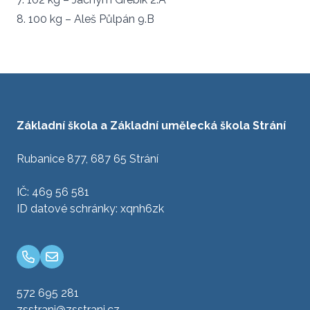
8. 100 kg – Aleš Půlpán 9.B
Základní škola a Základní umělecká škola Strání
Rubanice 877, 687 65 Strání
IČ: 469 56 581
ID datové schránky: xqnh6zk
572 695 281
zsstrani@zsstrani.cz