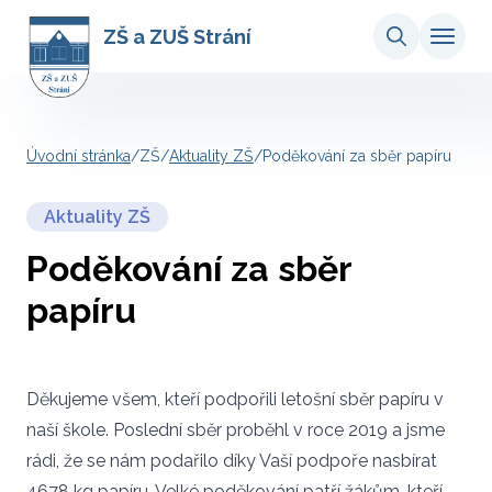
ZŠ a ZUŠ Strání
Úvodní stránka
/
ZŠ
/
Aktuality ZŠ
/
Poděkování za sběr papíru
Aktuality ZŠ
Poděkování za sběr
papíru
Děkujeme všem, kteří podpořili letošní sběr papíru v
naší škole. Poslední sběr proběhl v roce 2019 a jsme
rádi, že se nám podařilo díky Vaší podpoře nasbírat
4678 kg papíru. Velké poděkování patří žákům, kteří