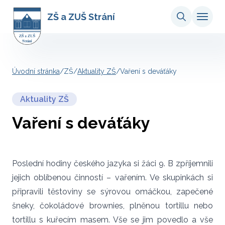
ZŠ a ZUŠ Strání
Úvodní stránka
/
ZŠ
/
Aktuality ZŠ
/
Vaření s deváťáky
Aktuality ZŠ
Vaření s deváťáky
Poslední hodiny českého jazyka si žáci 9. B zpříjemnili
jejich oblíbenou činností – vařením. Ve skupinkách si
připravili těstoviny se sýrovou omáčkou, zapečené
šneky, čokoládové brownies, plněnou tortillu nebo
tortillu s kuřecím masem. Vše se jim povedlo a vše