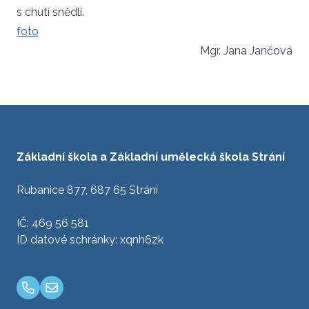
s chutí snědli.
foto
Mgr. Jana Jančová
Základní škola a Základní umělecká škola Strání
Rubanice 877, 687 65 Strání
IČ: 469 56 581
ID datové schránky: xqnh6zk