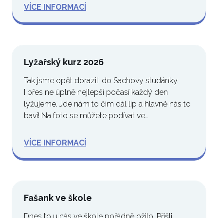
VÍCE INFORMACÍ
Lyžařský kurz 2026
Tak jsme opět dorazili do Sachovy studánky.
I přes ne úplně nejlepší počasí každý den
lyžujeme. Jde nám to čím dál líp a hlavně nás to
baví! Na foto se můžete podívat ve…
VÍCE INFORMACÍ
Fašank ve škole
Dnes to u nás ve škole pořádně ožilo! Přišli