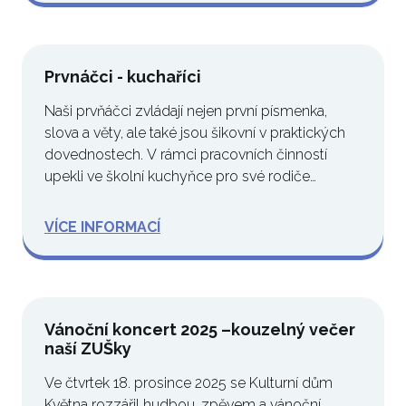
Prvnáčci - kuchaříci
Naši prvňáčci zvládají nejen první písmenka,
slova a věty, ale také jsou šikovní v praktických
dovednostech. V rámci pracovních činností
upekli ve školní kuchyňce pro své rodiče…
VÍCE INFORMACÍ
Vánoční koncert 2025 –kouzelný večer
naší ZUŠky
Ve čtvrtek 18. prosince 2025 se Kulturní dům
Května rozzářil hudbou, zpěvem a vánoční