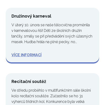
Družinový karneval
V úterý 10. února se naše tělocvična proměnila
v karnevalovou říši! Děti ze školních družin
tančily, smály se při předvádění svých úžasných
masek. Hudba hrála na plné pecky, no…
VÍCE INFORMACÍ
Recitační soutěž
Ve středu proběhlo v multifunkčním sále školní
kolo recitační soutěže. Zúčastnilo se ho 31
výherců třídních kol. Konkurence byla velká