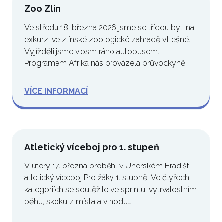
Zoo Zlín
Ve středu 18. března 2026 jsme se třídou byli na
exkurzi ve zlínské zoologické zahradě v Lešné.
Vyjížděli jsme v osm ráno autobusem.
Programem Afrika nás provázela průvodkyně…
VÍCE INFORMACÍ
Atletický víceboj pro 1. stupeň
V úterý 17. března proběhl v Uherském Hradišti
atletický víceboj Pro žáky 1. stupně. Ve čtyřech
kategoriích se soutěžilo ve sprintu, vytrvalostním
běhu, skoku z místa a v hodu…