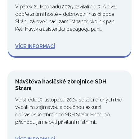
V pátek 21. listopadu 2025 zavítali do 3. A dva
dobře známí hosté – dobrovolní hasiči obce
Strání, zároveň naši zaměstnanci: školník pan
Petr Havlík a asistentka pedagoga paní…
VÍCE INFORMACÍ
Návštěva hasičské zbrojnice SDH
Strání
Ve středu 19. listopadu 2025 se žáci druhých tříd
vydali na zajímavou a poučnou exkurzi
do hasičské zbrojnice SDH Strání. Hned po
příchodu jsme byli přivítáni místními…